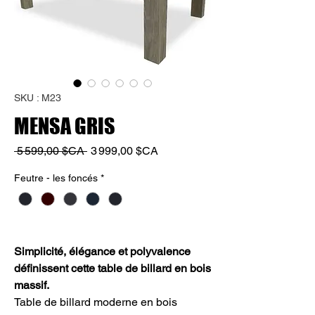
SKU : M23
MENSA GRIS
Prix
Prix
 5 599,00 $CA 
3 999,00 $CA
original
promotionnel
Feutre - les foncés
*
Simplicité, élégance et polyvalence
définissent cette table de billard en bois
massif.
Table de billard moderne en bois