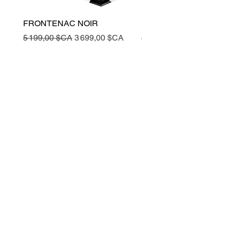
FRONTENAC NOIR
FRONTENAC NOIR
Prix original
Prix promotionnel
Prix original
5 199,00 $CA
3 699,00 $CA
5 199,00 $CA