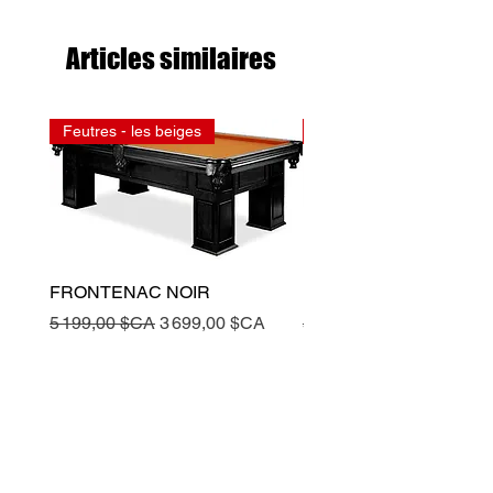
Articles similaires
Feutres - les beiges
Feutres - les rouges
FRONTENAC NOIR
FRONTENAC NOIR
Prix original
Prix promotionnel
Prix original
5 199,00 $CA
3 699,00 $CA
5 199,00 $CA