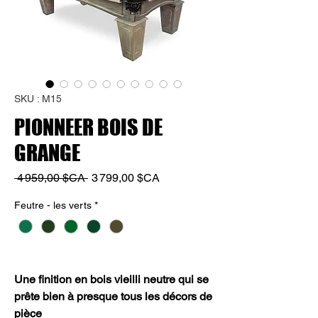
SKU : M15
PIONNEER BOIS DE
GRANGE
Prix
Prix
 4 959,00 $CA 
3 799,00 $CA
original
promotionnel
Feutre - les verts
*
Une finition en bois vieilli neutre qui se
prête bien à presque tous les décors de
pièce