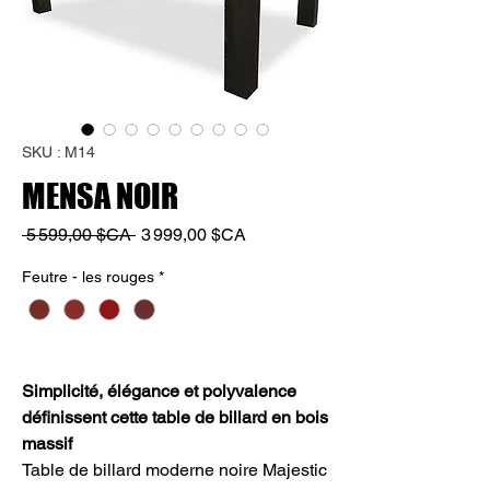
SKU : M14
MENSA NOIR
Prix
Prix
 5 599,00 $CA 
3 999,00 $CA
original
promotionnel
Feutre - les rouges
*
Simplicité, élégance et polyvalence
définissent cette table de billard en bois
massif
Table de billard moderne noire Majestic