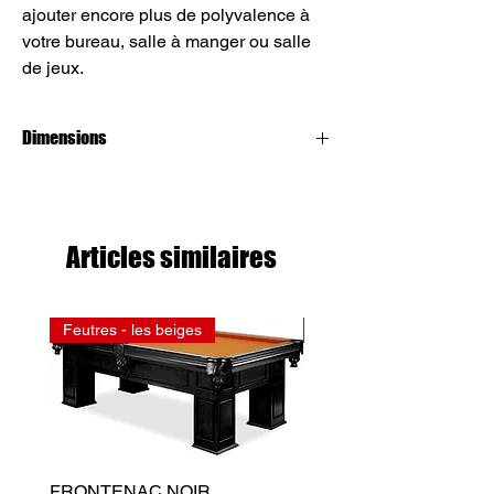
ajouter encore plus de polyvalence à
votre bureau, salle à manger ou salle
de jeux.
Dimensions
Table de 4 x 8 pieds
Articles similaires
Feutres - les beiges
Feutres - les rouges
FRONTENAC NOIR
FRONTENAC NOIR