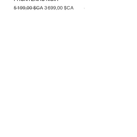
Prix original
Prix promotionnel
Prix original
5 199,00 $CA
3 699,00 $CA
5 199,00 $CA