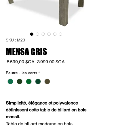
SKU : M23
MENSA GRIS
Prix
Prix
 5 599,00 $CA 
3 999,00 $CA
original
promotionnel
Feutre - les verts
*
Simplicité, élégance et polyvalence
définissent cette table de billard en bois
massif.
Table de billard moderne en bois