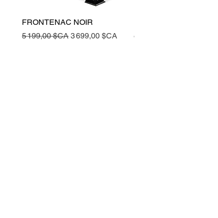
FRONTENAC NOIR
FRONTENAC NOIR
Prix original
Prix promotionnel
Prix original
5 199,00 $CA
3 699,00 $CA
5 199,00 $CA