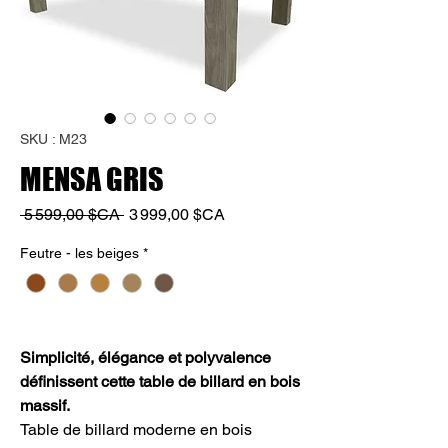
SKU : M23
MENSA GRIS
Prix
Prix
 5 599,00 $CA 
3 999,00 $CA
original
promotionnel
Feutre - les beiges
*
Simplicité, élégance et polyvalence
définissent cette table de billard en bois
massif.
Table de billard moderne en bois