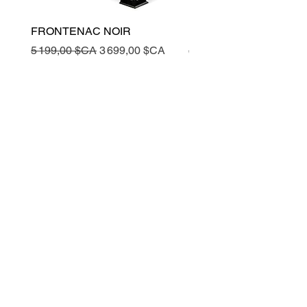
FRONTENAC NOIR
FRONTENAC NOIR
Prix original
Prix promotionnel
Prix original
5 199,00 $CA
3 699,00 $CA
5 199,00 $CA